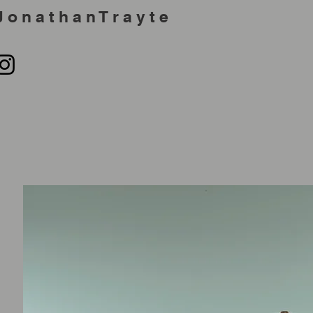
J o n a t h a n T r a y t e